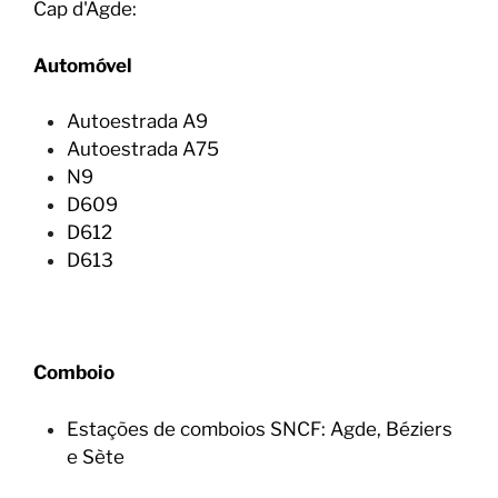
Cap d'Agde:
Automóvel
Autoestrada A9
Autoestrada A75
N9
D609
D612
D613
Comboio
Estações de comboios SNCF: Agde, Béziers
e Sète