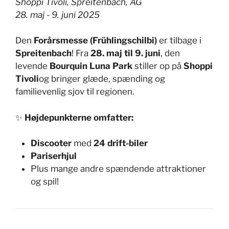
Shoppi Tivoli, Spreitenbach, AG
28. maj - 9. juni 2025
Den
Forårsmesse (Frühlingschilbi)
er tilbage i
Spreitenbach
! Fra
28. maj til 9. juni
, den
levende
Bourquin Luna Park
stiller op på
Shoppi
Tivoli
og bringer glæde, spænding og
familievenlig sjov til regionen.
✨
Højdepunkterne omfatter:
Discooter
med
24 drift-biler
Pariserhjul
Plus mange andre spændende attraktioner
og spil!