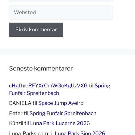
Websted
Seneste kommentarer
cHgftyeRFYXrCmWGoKgUzVXG
til
Spring
Funfair Spreitenbach
DANIELA
til
Space Jump Aveiro
Peter
til
Spring Funfair Spreitenbach
Künzli
til
Luna Park Lucerne 2026
Luna-Parks.com
til
Luna Park Sion 2026