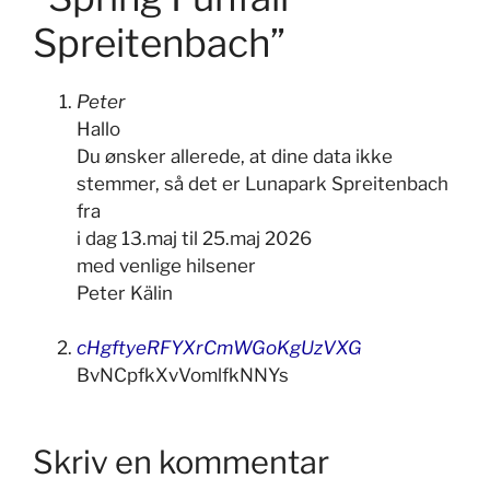
Spreitenbach”
Peter
Hallo
Du ønsker allerede, at dine data ikke
stemmer, så det er Lunapark Spreitenbach
fra
i dag 13.maj til 25.maj 2026
med venlige hilsener
Peter Kälin
cHgftyeRFYXrCmWGoKgUzVXG
BvNCpfkXvVomlfkNNYs
Skriv en kommentar