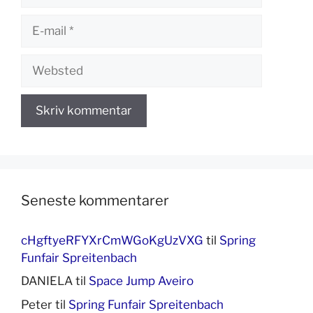
E-
mail
Websted
Seneste kommentarer
cHgftyeRFYXrCmWGoKgUzVXG
til
Spring
Funfair Spreitenbach
DANIELA
til
Space Jump Aveiro
Peter
til
Spring Funfair Spreitenbach