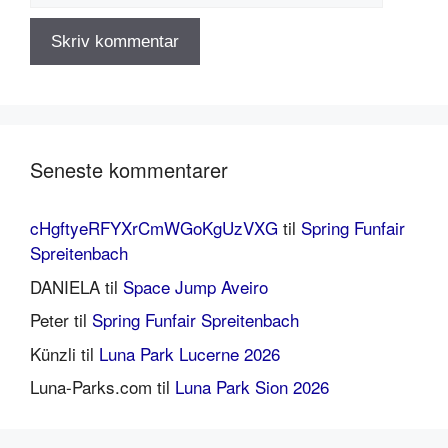
Seneste kommentarer
cHgftyeRFYXrCmWGoKgUzVXG
til
Spring Funfair
Spreitenbach
DANIELA
til
Space Jump Aveiro
Peter
til
Spring Funfair Spreitenbach
Künzli
til
Luna Park Lucerne 2026
Luna-Parks.com
til
Luna Park Sion 2026