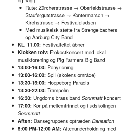
og hagl)
Rute: Zürcherstrasse → Oberfeldstrasse →
Staufergutstrasse → Kontermarsch →
Kirchstrasse → Festivalpladsen
Med musikalsk støtte fra Strengelbachers
og Aarburg City Band
Festivalteltet åbner
KL. 11.00:
Frokostkoncert med lokal
Klokken tolv:
musikforening og Pig Farmers Big Band
Ponyridning
13:00-16:00:
Spil (skolens område)
13:00-16:00:
Hoppeborg Paradis
13:30-16:00:
Trampolin
13:30-22:00:
Ungdoms brass band
koncert
16:30:
Sonnmatt
Kor på mellemtrinnet og i udskolingen
17:00:
Sonmmatt
Dansegruppens optræden
Aften:
Dansation
Aftenunderholdning med
8:00 PM-12:00 AM: