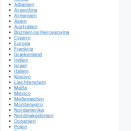
Albanien
Argentina
Armenien
Asien
Australien
Boznien og Hercegovina
Cypern
Europa
Frankrig
Grækenland
Indien
Israel
Italien
Kosovo
Liechtenstein
Malta
Mexico
Mellemøsten
Montenegro
Nordamerika
Nordmakedonien
Oceanien
Polen