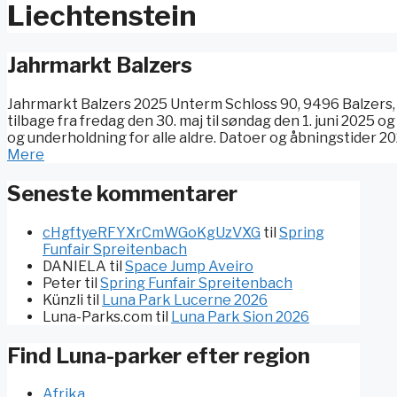
Liechtenstein
Jahrmarkt Balzers
Jahrmarkt Balzers 2025 Unterm Schloss 90, 9496 Balzers, L
tilbage fra fredag den 30. maj til søndag den 1. juni 2025
og underholdning for alle aldre. Datoer og åbningstider 202
Mere
Seneste kommentarer
cHgftyeRFYXrCmWGoKgUzVXG
til
Spring
Funfair Spreitenbach
DANIELA
til
Space Jump Aveiro
Peter
til
Spring Funfair Spreitenbach
Künzli
til
Luna Park Lucerne 2026
Luna-Parks.com
til
Luna Park Sion 2026
Find Luna-parker efter region
Afrika