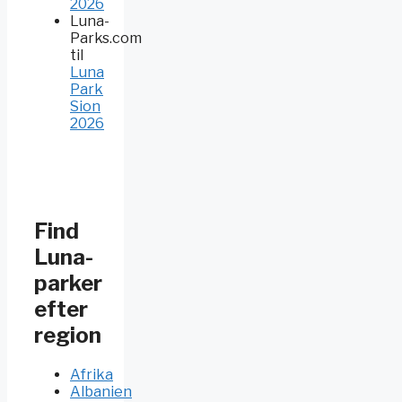
2026
Luna-
Parks.com
til
Luna
Park
Sion
2026
Find
Luna-
parker
efter
region
Afrika
Albanien