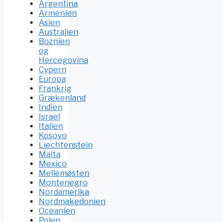
Argentina
Armenien
Asien
Australien
Boznien
og
Hercegovina
Cypern
Europa
Frankrig
Grækenland
Indien
Israel
Italien
Kosovo
Liechtenstein
Malta
Mexico
Mellemøsten
Montenegro
Nordamerika
Nordmakedonien
Oceanien
Polen