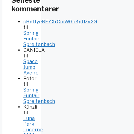
Seneste
kommentarer
cHgftyeRFYXrCmWGoKgUzVXG
til
Spring
Funfair
Spreitenbach
DANIELA
til
Space
Jump
Aveiro
Peter
til
Spring
Funfair
Spreitenbach
Künzli
til
Luna
Park
Lucerne