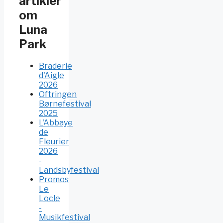
artikler
om
Luna
Park
Braderie
d'Aigle
2026
Oftringen
Børnefestival
2025
L'Abbaye
de
Fleurier
2026
-
Landsbyfestival
Promos
Le
Locle
-
Musikfestival