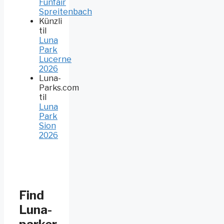
Funfair
Spreitenbach
Künzli
til
Luna
Park
Lucerne
2026
Luna-
Parks.com
til
Luna
Park
Sion
2026
Find
Luna-