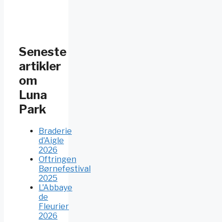
Seneste
artikler
om
Luna
Park
Braderie
d'Aigle
2026
Oftringen
Børnefestival
2025
L'Abbaye
de
Fleurier
2026