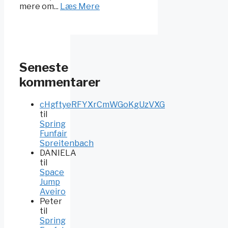
mere om...
Læs Mere
Seneste
kommentarer
cHgftyeRFYXrCmWGoKgUzVXG
til
Spring
Funfair
Spreitenbach
DANIELA
til
Space
Jump
Aveiro
Peter
til
Spring