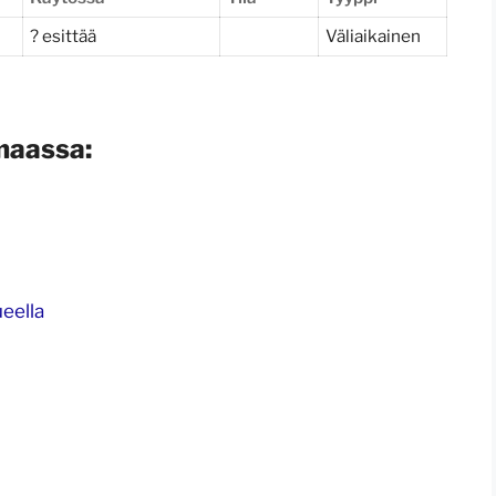
? esittää
Väliaikainen
maassa:
eella