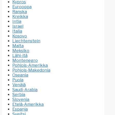
Kypros
Eurooppa
Ranska
Kreikka
Intia
Israel
Italia
Kosovo
Liechtenstein
Malta
Meksiko
Lähi-itä
Montenegro
Pohjois-Amerikka
Pohjois-Makedonia
Oseania
Puola
Venäjä
Saudi-Arabia
Serbia
Slovenia
Etelä-Amerikka
Espanja
Sveitsi