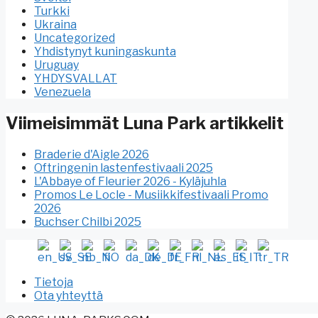
Turkki
Ukraina
Uncategorized
Yhdistynyt kuningaskunta
Uruguay
YHDYSVALLAT
Venezuela
Viimeisimmät Luna Park artikkelit
Braderie d'Aigle 2026
Oftringenin lastenfestivaali 2025
L'Abbaye of Fleurier 2026 - Kyläjuhla
Promos Le Locle - Musiikkifestivaali Promo
2026
Buchser Chilbi 2025
Tietoja
Ota yhteyttä