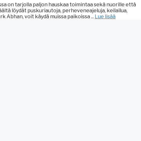
a on tarjolla paljon hauskaa toimintaa sekä nuorille että
ältä löydät puskuriautoja, perheveneajeluja, keilailua,
k Abhan, voit käydä muissa paikoissa ...
Lue lisää