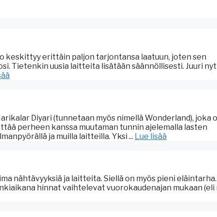
to keskittyy erittäin paljon tarjontansa laatuun, joten sen
. Tietenkin uusia laitteita lisätään säännöllisesti. Juuri nyt
sää
rikalar Diyari (tunnetaan myös nimellä Wonderland), joka 
viettää perheen kanssa muutaman tunnin ajelemalla lasten
anpyörällä ja muilla laitteilla. Yksi ...
Lue lisää
ima nähtävyyksiä ja laitteita. Siellä on myös pieni eläintarha.
sonkiaikana hinnat vaihtelevat vuorokaudenajan mukaan (eli