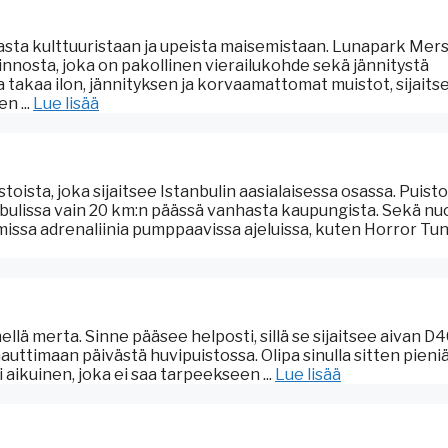
sta kulttuuristaan ja upeista maisemistaan. Lunapark Mers
innosta, joka on pakollinen vierailukohde sekä jännitystä
a takaa ilon, jännityksen ja korvaamattomat muistot, sijaits
n ...
Lue lisää
oista, joka sijaitsee Istanbulin aasialaisessa osassa. Puist
tanbulissa vain 20 km:n päässä vanhasta kaupungista. Sekä nu
ssa adrenaliinia pumppaavissa ajeluissa, kuten Horror Tunne
llä merta. Sinne pääsee helposti, sillä se sijaitsee aivan D
auttimaan päivästä huvipuistossa. Olipa sinulla sitten pieni
ai aikuinen, joka ei saa tarpeekseen ...
Lue lisää