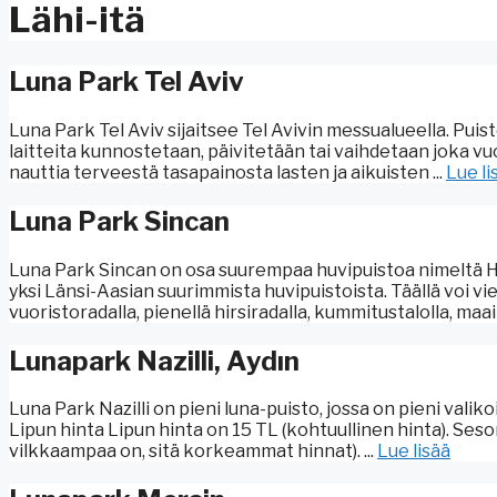
Lähi-itä
Luna Park Tel Aviv
Luna Park Tel Aviv sijaitsee Tel Avivin messualueella. Puis
laitteita kunnostetaan, päivitetään tai vaihdetaan joka vuosi
nauttia terveestä tasapainosta lasten ja aikuisten ...
Lue li
Luna Park Sincan
Luna Park Sincan on osa suurempaa huvipuistoa nimeltä Ha
yksi Länsi-Aasian suurimmista huvipuistoista. Täällä voi 
vuoristoradalla, pienellä hirsiradalla, kummitustalolla, maailm
Lunapark Nazilli, Aydın
Luna Park Nazilli on pieni luna-puisto, jossa on pieni valiko
Lipun hinta Lipun hinta on 15 TL (kohtuullinen hinta). Se
vilkkaampaa on, sitä korkeammat hinnat). ...
Lue lisää