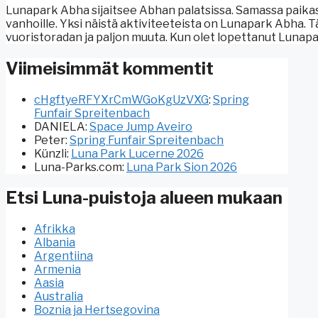
Lunapark Abha sijaitsee Abhan palatsissa. Samassa paikass
vanhoille. Yksi näistä aktiviteeteista on Lunapark Abha. Tä
vuoristoradan ja paljon muuta. Kun olet lopettanut Lunapar
Viimeisimmät kommentit
cHgftyeRFYXrCmWGoKgUzVXG
:
Spring
Funfair Spreitenbach
DANIELA
:
Space Jump Aveiro
Peter
:
Spring Funfair Spreitenbach
Künzli
:
Luna Park Lucerne 2026
Luna-Parks.com
:
Luna Park Sion 2026
Etsi Luna-puistoja alueen mukaan
Afrikka
Albania
Argentiina
Armenia
Aasia
Australia
Boznia ja Hertsegovina