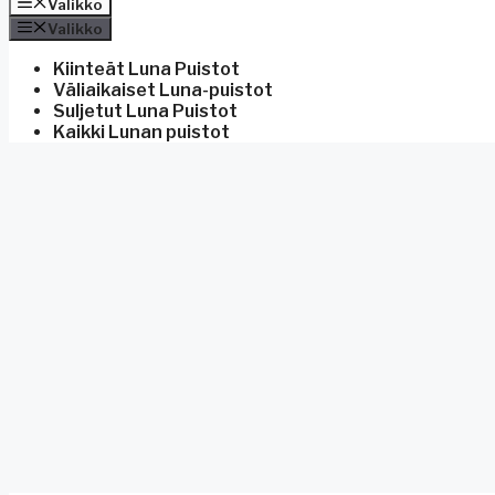
Valikko
Valikko
Kiinteät Luna Puistot
Väliaikaiset Luna-puistot
Suljetut Luna Puistot
Kaikki Lunan puistot