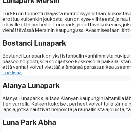
Lunapark Mersin
Turkki on tunnettu laajasta menneisyydestään, kukoistava
erottuu kuitenkin joukosta, kun on kyse viihteestä ja naut
etsiville että perheille. Lunapark, jännittävä kokemus, jok
viehättävässä Mersinin kaupungissa. Avaamisestaan lähtie
Bostanci Lunapark
Bostanci Lunapark on yksi Istanbulin vanhimmista huvipuist
pääsee helposti, sillä se sijaitsee keskeisellä paikalla Is
että vanhat voivat viettää elämänsä parasta aikaa useammi
Lue lisää
Alanya Lunapark
Alanya Lunapark sijaitsee Alanyan kaupungin laitamilla lähe
tien varrella. Kaiken kokoiset perheet voivat tulla tänne n
lapsia, jotka nauttivat helpoista ja rauhallisista ajeluista, t
Luna Park Abha