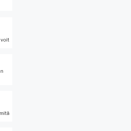
 voit
on
 mitä