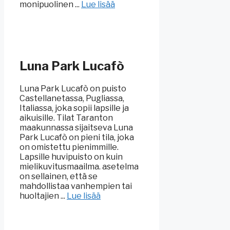
monipuolinen ...
Lue lisää
Luna Park Lucafò
Luna Park Lucafò on puisto
Castellanetassa, Pugliassa,
Italiassa, joka sopii lapsille ja
aikuisille. Tilat Taranton
maakunnassa sijaitseva Luna
Park Lucafò on pieni tila, joka
on omistettu pienimmille.
Lapsille huvipuisto on kuin
mielikuvitusmaailma. asetelma
on sellainen, että se
mahdollistaa vanhempien tai
huoltajien ...
Lue lisää