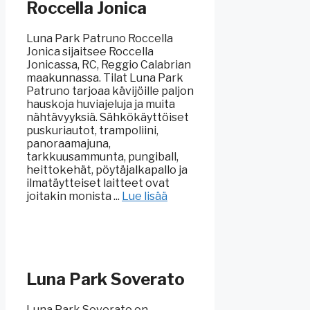
Roccella Jonica
Luna Park Patruno Roccella
Jonica sijaitsee Roccella
Jonicassa, RC, Reggio Calabrian
maakunnassa. Tilat Luna Park
Patruno tarjoaa kävijöille paljon
hauskoja huviajeluja ja muita
nähtävyyksiä. Sähkökäyttöiset
puskuriautot, trampoliini,
panoraamajuna,
tarkkuusammunta, pungiball,
heittokehät, pöytäjalkapallo ja
ilmatäytteiset laitteet ovat
joitakin monista ...
Lue lisää
Luna Park Soverato
Luna Park Soverato on