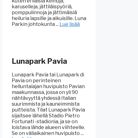
kuten erilaisia keinuja,
karuselleja, jättiläispyöriä,
pomppulinnoja ja jättimäisiä
heiluria lapsille ja aikuisille. Luna
Parkin johtokunta ...
Lue lisää
Lunapark Pavia
Lunapark Pavia tai Lunapark di
Pavia on perinteinen
helluntaiajan huvipuisto Pavian
maakunnassa, jossa on yli 90
nähtävyyttä yhdessä Italian
suurimmista ja kauneimmista
puitteista. Tilat Lunapark Pavia
sijaitsee lähellä Stadio Pietro
Fortunati -stadionia, ja se on
loistava lähde alueen viihteelle.
Se on väliaikainen huvipuisto ...