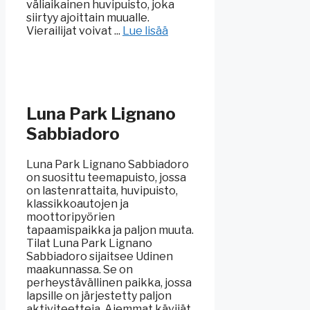
väliaikainen huvipuisto, joka
siirtyy ajoittain muualle.
Vierailijat voivat ...
Lue lisää
Luna Park Lignano
Sabbiadoro
Luna Park Lignano Sabbiadoro
on suosittu teemapuisto, jossa
on lastenrattaita, huvipuisto,
klassikkoautojen ja
moottoripyörien
tapaamispaikka ja paljon muuta.
Tilat Luna Park Lignano
Sabbiadoro sijaitsee Udinen
maakunnassa. Se on
perheystävällinen paikka, jossa
lapsille on järjestetty paljon
aktiviteetteja. Aiemmat kävijät