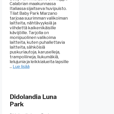
Calabrian maakunnassa
Italiassa sijaitseva huvipuisto.
Tilat Baby Park Marzano
tarjoaa suurimman valikoiman
laitteita, nähtävyyksiä ja
viihdettä kaikenikäisille
kävijöille. Tarjolla on
monipuolinen valikoima
laitteita, kuten puhallettavia
laitteita, sähköisiä
puskuriautoja, karuselleja,
trampoliineja, liukumäkiä,
lelujunia ja leikkialueita lapsille
...
Lue lisää
Didolandia Luna
Park