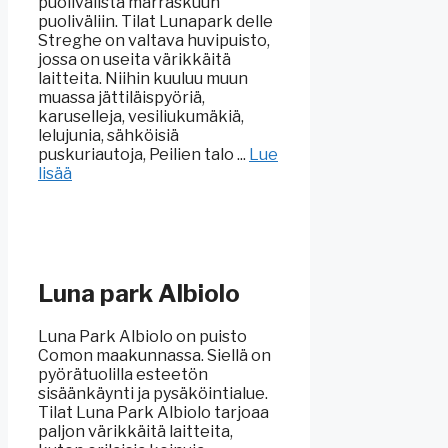
puolivälistä marraskuun
puoliväliin. Tilat Lunapark delle
Streghe on valtava huvipuisto,
jossa on useita värikkäitä
laitteita. Niihin kuuluu muun
muassa jättiläispyöriä,
karuselleja, vesiliukumäkiä,
lelujunia, sähköisiä
puskuriautoja, Peilien talo ...
Lue
lisää
Luna park Albiolo
Luna Park Albiolo on puisto
Comon maakunnassa. Siellä on
pyörätuolilla esteetön
sisäänkäynti ja pysäköintialue.
Tilat Luna Park Albiolo tarjoaa
paljon värikkäitä laitteita,