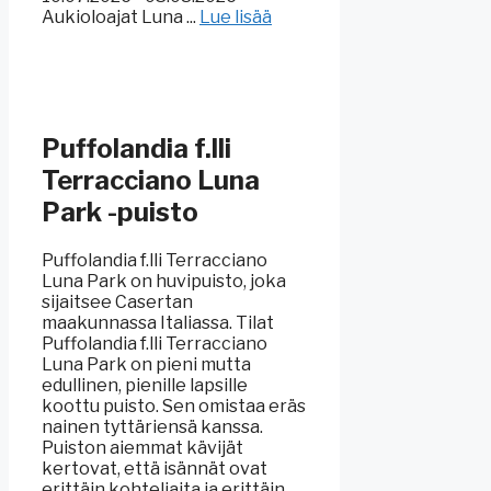
Aukioloajat Luna ...
Lue lisää
Puffolandia f.lli
Terracciano Luna
Park -puisto
Puffolandia f.lli Terracciano
Luna Park on huvipuisto, joka
sijaitsee Casertan
maakunnassa Italiassa. Tilat
Puffolandia f.lli Terracciano
Luna Park on pieni mutta
edullinen, pienille lapsille
koottu puisto. Sen omistaa eräs
nainen tyttäriensä kanssa.
Puiston aiemmat kävijät
kertovat, että isännät ovat
erittäin kohteliaita ja erittäin