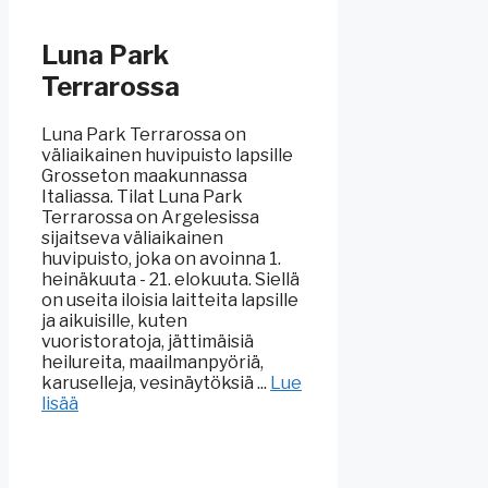
Luna Park
Terrarossa
Luna Park Terrarossa on
väliaikainen huvipuisto lapsille
Grosseton maakunnassa
Italiassa. Tilat Luna Park
Terrarossa on Argelesissa
sijaitseva väliaikainen
huvipuisto, joka on avoinna 1.
heinäkuuta - 21. elokuuta. Siellä
on useita iloisia laitteita lapsille
ja aikuisille, kuten
vuoristoratoja, jättimäisiä
heilureita, maailmanpyöriä,
karuselleja, vesinäytöksiä ...
Lue
lisää