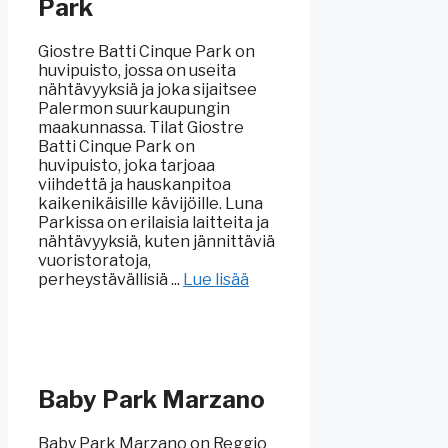
Park
Giostre Batti Cinque Park on
huvipuisto, jossa on useita
nähtävyyksiä ja joka sijaitsee
Palermon suurkaupungin
maakunnassa. Tilat Giostre
Batti Cinque Park on
huvipuisto, joka tarjoaa
viihdettä ja hauskanpitoa
kaikenikäisille kävijöille. Luna
Parkissa on erilaisia laitteita ja
nähtävyyksiä, kuten jännittäviä
vuoristoratoja,
perheystävällisiä ...
Lue lisää
Baby Park Marzano
Baby Park Marzano on Reggio