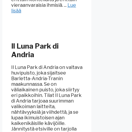
vieraanvaraisia ihmisiä. ...
Lue
lisää
Il Luna Park di
Andria
Il Luna Park di Andria on valtava
huvipuisto, joka sijaitsee
Barletta-Andria-Tranin
maakunnassa. Se on
väliaikainen puisto, joka siirtyy
eri paikkoihin. Tilat Il Luna Park
di Andria tarjoaa suurimman
valikoiman laitteita,
nähtävyyksiä ja viihdettä, ja se
lupaa ikimuistoisen ajan
kaikenikäisille kävijöille.
Jännitystä etsiville on tarjolla