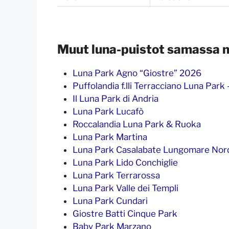
Muut luna-puistot samassa 
Luna Park Agno “Giostre” 2026
Puffolandia f.lli Terracciano Luna Park 
Il Luna Park di Andria
Luna Park Lucafò
Roccalandia Luna Park & Ruoka
Luna Park Martina
Luna Park Casalabate Lungomare Nor
Luna Park Lido Conchiglie
Luna Park Terrarossa
Luna Park Valle dei Templi
Luna Park Cundari
Giostre Batti Cinque Park
Baby Park Marzano