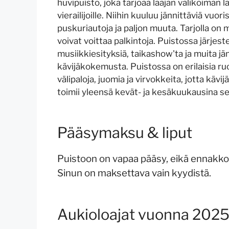
huvipuisto, joka tarjoaa laajan valikoiman la
vierailijoille. Niihin kuuluu jännittäviä vuori
puskuriautoja ja paljon muuta. Tarjolla on my
voivat voittaa palkintoja. Puistossa järjes
musiikkiesityksiä, taikashow'ta ja muita jän
kävijäkokemusta. Puistossa on erilaisia ruok
välipaloja, juomia ja virvokkeita, jotta käv
toimii yleensä kevät- ja kesäkuukausina se
Pääsymaksu & liput
Puistoon on vapaa pääsy, eikä ennakkoi
Sinun on maksettava vain kyydistä.
Aukioloajat vuonna 202