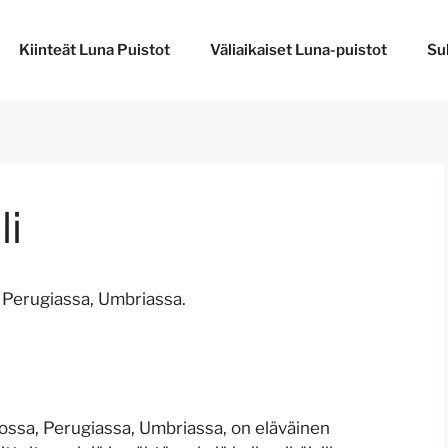
Kiinteät Luna Puistot
Väliaikaiset Luna-puistot
Su
li
, Perugiassa, Umbriassa.
nossa, Perugiassa, Umbriassa, on eläväinen