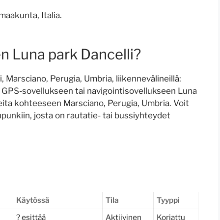
maakunta, Italia.
n Luna park Dancelli?
 Marsciano, Perugia, Umbria, liikennevälineillä:
tä GPS-sovellukseen tai navigointisovellukseen Luna
jeita kohteeseen Marsciano, Perugia, Umbria. Voit
upunkiin, josta on rautatie- tai bussiyhteydet
Käytössä
Tila
Tyyppi
? esittää
Aktiivinen
Korjattu