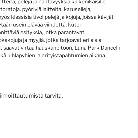
itteita, pelejä ja nähtävyyksiä kaikenikäisille
storatoja, pyöriviä laitteita, karuselleja,
ös klassisia tivolipelejä ja kojuja, joissa kävijät
tetään usein elävää viihdettä, kuten
nittäviä esityksiä, jotka parantavat
akojuja ja myyjiä, jotka tarjoavat erilaisia
ijät saavat virtaa hauskanpitoon. Luna Park Dancelli
kä juhlapyhien ja erityistapahtumien aikana.
lmoittautumista tarvita.
5