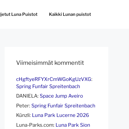
ljetut Luna Puistot
Kaikki Lunan puistot
Viimeisimmät kommentit
cHgftyeRFYXrCmWGoKgUzVXG
:
Spring Funfair Spreitenbach
DANIELA
:
Space Jump Aveiro
Peter
:
Spring Funfair Spreitenbach
Künzli
:
Luna Park Lucerne 2026
Luna-Parks.com
:
Luna Park Sion