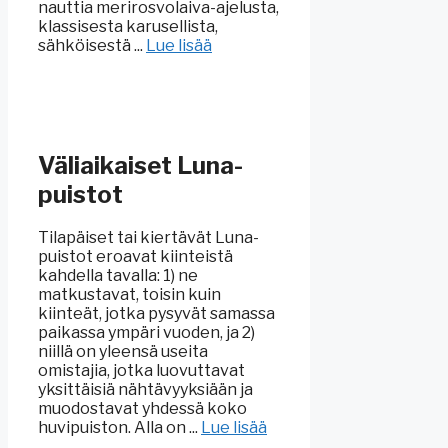
nauttia merirosvolaiva-ajelusta,
klassisesta karusellista,
sähköisestä ...
Lue lisää
Väliaikaiset Luna-
puistot
Tilapäiset tai kiertävät Luna-
puistot eroavat kiinteistä
kahdella tavalla: 1) ne
matkustavat, toisin kuin
kiinteät, jotka pysyvät samassa
paikassa ympäri vuoden, ja 2)
niillä on yleensä useita
omistajia, jotka luovuttavat
yksittäisiä nähtävyyksiään ja
muodostavat yhdessä koko
huvipuiston. Alla on ...
Lue lisää