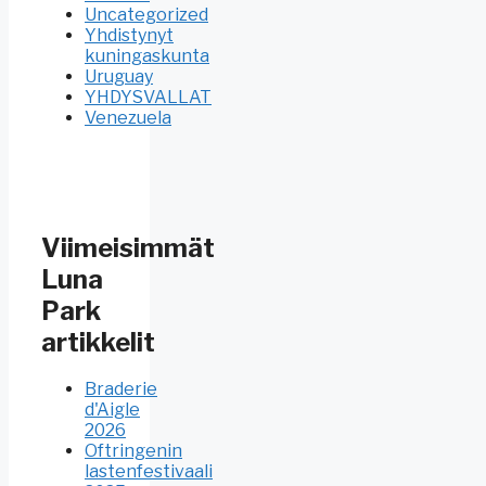
Uncategorized
Yhdistynyt
kuningaskunta
Uruguay
YHDYSVALLAT
Venezuela
Viimeisimmät
Luna
Park
artikkelit
Braderie
d'Aigle
2026
Oftringenin
lastenfestivaali