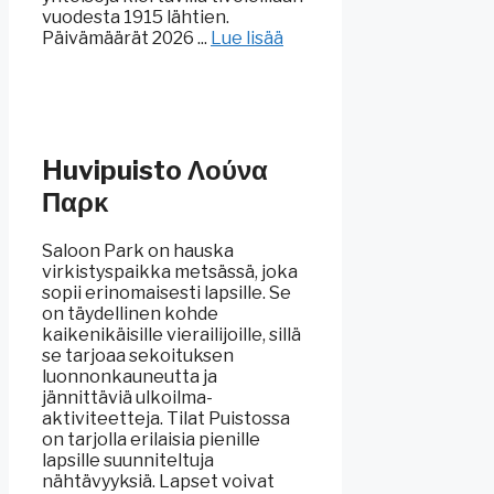
vuodesta 1915 lähtien.
Päivämäärät 2026 ...
Lue lisää
Huvipuisto Λούνα
Παρκ
Saloon Park on hauska
virkistyspaikka metsässä, joka
sopii erinomaisesti lapsille. Se
on täydellinen kohde
kaikenikäisille vierailijoille, sillä
se tarjoaa sekoituksen
luonnonkauneutta ja
jännittäviä ulkoilma-
aktiviteetteja. Tilat Puistossa
on tarjolla erilaisia pienille
lapsille suunniteltuja
nähtävyyksiä. Lapset voivat