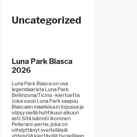
Uncategorized
Luna Park Biasca
2026
Luna Park Biasca on osa
legendaarista Luna Park
Bellinzona/Ticino -kiertuetta.
Joka vuosi Luna Park saapuu
Biascaan maaliskuun lopussa ja
viipyy siellä huhtikuun alkuun
asti. Sitä isännöi ikoninen
Pellerani-perhe, joka on
viihdyttänyt sveitsiläisiä
yhteisöjä kiertävillä tivoleillaan