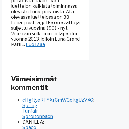
puistoista. Täältä näet
luettelon kaikista toiminnassa
olevista Luna-puistoista. Alla
olevassa luettelossa on 38
Luna-puistoa, jotka on avattu ja
suljettu vuosina 1901 - nyt.
Viimeisin sulkeminen tapahtui
vuonna 2013, jolloin Luna Grand
Park ...
Lue lisää
Viimeisimmät
kommentit
cHgftyeRFYXrCmWGoKgUzVXG
:
Spring
Funfair
Spreitenbach
DANIELA
:
Space