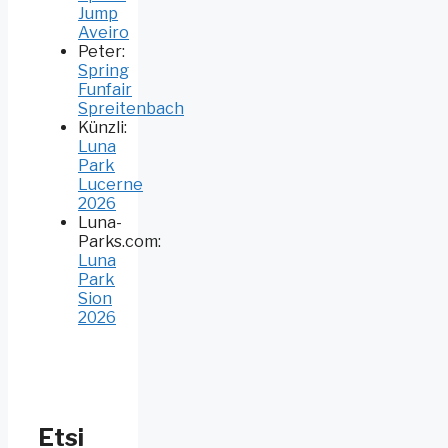
Jump
Aveiro
Peter
:
Spring
Funfair
Spreitenbach
Künzli
:
Luna
Park
Lucerne
2026
Luna-
Parks.com
:
Luna
Park
Sion
2026
Etsi