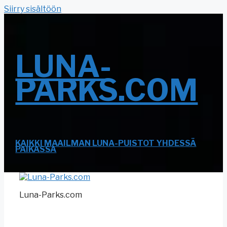
Siirry sisältöön
LUNA-
PARKS.COM
KAIKKI MAAILMAN LUNA-PUISTOT YHDESSÄ
PAIKASSA
Luna-Parks.com