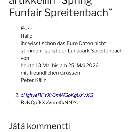
artikkeliin ”Spring
Funfair Spreitenbach”
Peter
Hallo
ihr wisst schon das Eure Daten nicht
stimmen , so ist der Lunapark Spreitenbach
von
heute 13.Mai bis am 25 .Mai 2026
mit freundlichen Grüssen
Peter Kälin
cHgftyeRFYXrCmWGoKgUzVXG
BvNCpfkXvVomlfkNNYs
Jätä kommentti