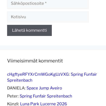
Sähköpostiosoite
Kotisivu
Viimeisimmät kommentit
cHgftyeRFYXrCmWGoKgUzVXG
:
Spring Funfair
Spreitenbach
DANIELA
:
Space Jump Aveiro
Peter
:
Spring Funfair Spreitenbach
Künzli
:
Luna Park Lucerne 2026