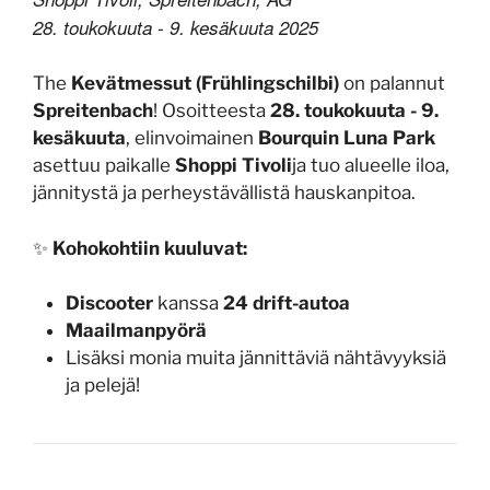
28. toukokuuta - 9. kesäkuuta 2025
The
Kevätmessut (Frühlingschilbi)
on palannut
Spreitenbach
! Osoitteesta
28. toukokuuta - 9.
kesäkuuta
, elinvoimainen
Bourquin Luna Park
asettuu paikalle
Shoppi Tivoli
ja tuo alueelle iloa,
jännitystä ja perheystävällistä hauskanpitoa.
✨
Kohokohtiin kuuluvat:
Discooter
kanssa
24 drift-autoa
Maailmanpyörä
Lisäksi monia muita jännittäviä nähtävyyksiä
ja pelejä!