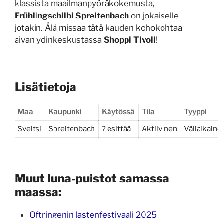
klassista maailmanpyöräkokemusta,
Frühlingschilbi Spreitenbach
on jokaiselle
jotakin. Älä missaa tätä kauden kohokohtaa
aivan ydinkeskustassa
Shoppi Tivoli
!
Lisätietoja
Maa
Kaupunki
Käytössä
Tila
Tyyppi
Sveitsi
Spreitenbach
? esittää
Aktiivinen
Väliaikai
Muut luna-puistot samassa
maassa:
Oftringenin lastenfestivaali 2025