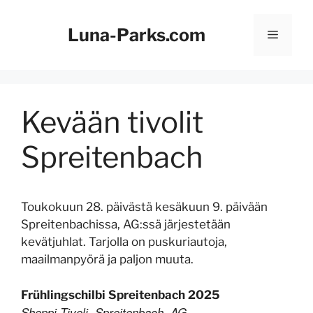
Siirry
sisältöön
Luna-Parks.com
Valikk
Kevään tivolit
Spreitenbach
Toukokuun 28. päivästä kesäkuun 9. päivään
Spreitenbachissa, AG:ssä järjestetään
kevätjuhlat. Tarjolla on puskuriautoja,
maailmanpyörä ja paljon muuta.
Frühlingschilbi Spreitenbach 2025
Shoppi Tivoli, Spreitenbach, AG