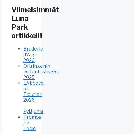
Viimeisimmät
Luna
Park
artikkelit
Braderie
d'Aigle
2026
Oftringenin
lastenfestivaali
2025
L'Abbaye
of
Fleurier
2026
-
Kyläjuhla
Promos
Le
Locle