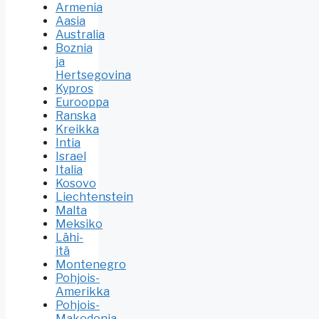
Armenia
Aasia
Australia
Boznia
ja
Hertsegovina
Kypros
Eurooppa
Ranska
Kreikka
Intia
Israel
Italia
Kosovo
Liechtenstein
Malta
Meksiko
Lähi-
itä
Montenegro
Pohjois-
Amerikka
Pohjois-
Makedonia