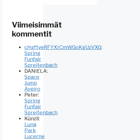
Viimeisimmät
kommentit
cHgftyeRFYXrCmWGoKgUzVXG
:
Spring
Funfair
Spreitenbach
DANIELA
:
Space
Jump
Aveiro
Peter
:
Spring
Funfair
Spreitenbach
Künzli
:
Luna
Park
Lucerne