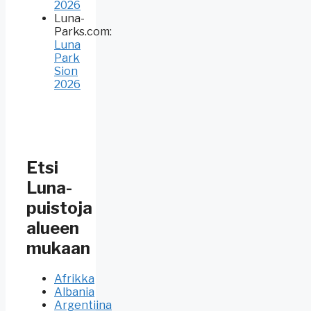
2026
Luna-
Parks.com
:
Luna
Park
Sion
2026
Etsi
Luna-
puistoja
alueen
mukaan
Afrikka
Albania
Argentiina