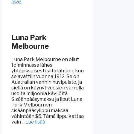
lisää
Luna Park
Melbourne
Luna Park Melbourne on ollut
toiminnassa lähes
yhtäjaksoisesti siitä lähtien, kun
se avattiin vuonna 1912. Se on
Australian vanhin huvipuisto, ja
siellä on käynyt vuosien varrella
useita miljoonia kävijöitä.
Sisäänpääsymaksu ja liput Luna
Park Melbournen
sisäänpääsylippu maksaa
vähintään $5. Tämä lippu kattaa
vain ...
Lue lisää