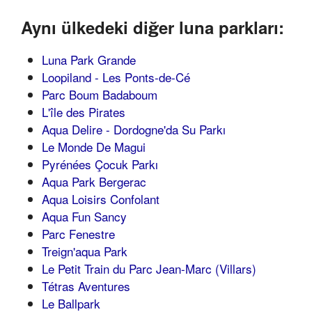
Aynı ülkedeki diğer luna parkları:
Luna Park Grande
Loopiland - Les Ponts-de-Cé
Parc Boum Badaboum
L'île des Pirates
Aqua Delire - Dordogne'da Su Parkı
Le Monde De Magui
Pyrénées Çocuk Parkı
Aqua Park Bergerac
Aqua Loisirs Confolant
Aqua Fun Sancy
Parc Fenestre
Treign'aqua Park
Le Petit Train du Parc Jean-Marc (Villars)
Tétras Aventures
Le Ballpark