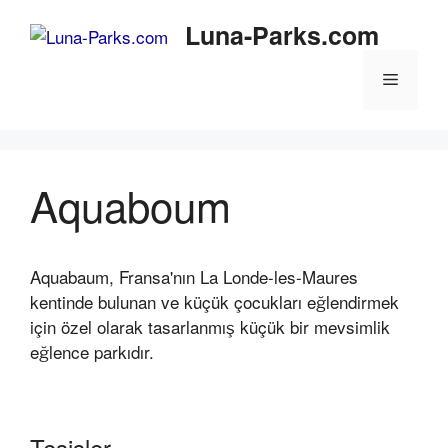
İçeriğe
Luna-Parks.com
atla
Menü
Aquaboum
Aquabaum, Fransa'nın La Londe-les-Maures
kentinde bulunan ve küçük çocukları eğlendirmek
için özel olarak tasarlanmış küçük bir mevsimlik
eğlence parkıdır.
Tesisler