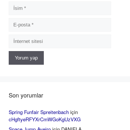
İsim
E-
posta
İnternet
sitesi
Son yorumlar
Spring Funfair Spreitenbach
için
cHgftyeRFYXrCmWGoKgUzVXG
Space Jump Aveiro
için
DANIELA