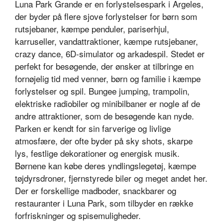
Luna Park Grande er en forlystelsespark i Argeles,
der byder på flere sjove forlystelser for børn som
rutsjebaner, kæmpe penduler, pariserhjul,
karruseller, vandattraktioner, kæmpe rutsjebaner,
crazy dance, 6D-simulator og arkadespil. Stedet er
perfekt for besøgende, der ønsker at tilbringe en
fornøjelig tid med venner, børn og familie i kæmpe
forlystelser og spil. Bungee jumping, trampolin,
elektriske radiobiler og minibilbaner er nogle af de
andre attraktioner, som de besøgende kan nyde.
Parken er kendt for sin farverige og livlige
atmosfære, der ofte byder på sky shots, skarpe
lys, festlige dekorationer og energisk musik.
Børnene kan købe deres yndlingslegetøj, kæmpe
tøjdyrsdroner, fjernstyrede biler og meget andet her.
Der er forskellige madboder, snackbarer og
restauranter i Luna Park, som tilbyder en række
forfriskninger og spisemuligheder.