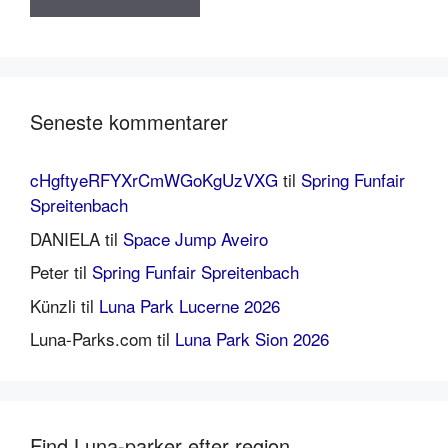
Seneste kommentarer
cHgftyeRFYXrCmWGoKgUzVXG
til
Spring Funfair
Spreitenbach
DANIELA
til
Space Jump Aveiro
Peter
til
Spring Funfair Spreitenbach
Künzli
til
Luna Park Lucerne 2026
Luna-Parks.com
til
Luna Park Sion 2026
Find Luna-parker efter region