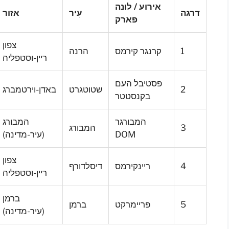
אירוע / לונה
דרגה
עִיר
אזור
פארק
צפון
1
קרנגר קירמס
הרנה
ריין-וסטפליה
פסטיבל העם
2
שטוטגרט
באדן-וירטמברג
בקנסטטר
המבורגר
המבורג
3
המבורג
DOM
(עיר-מדינה)
צפון
4
ריינקירמס
דיסלדורף
ריין-וסטפליה
ברמן
5
פריימרקט
ברמן
(עיר-מדינה)