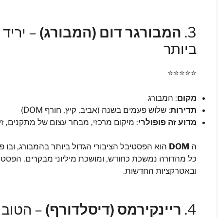
3.
המבורגר דום (המבורג)
– יריד 
ביותר
⭐⭐⭐⭐⭐
מִקוּם
: המבורג
תדירות
: שלוש פעמים בשנה (אביב, קיץ, חורף DOM)
מדוע זה פופולרי
: מיקום מרכזי, מבחר עצום של מתקנים, זי
ה
DOM
כל מהדורה נמשכת כחודש, ומושכת מיליוני מבקרים. הפסטיב
ובאטרקציות החדשות.
4.
ריינקירמס (דיסלדורף)
– הטוב ב