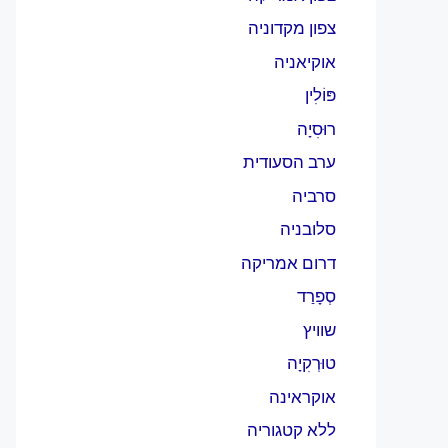
צפון מקדוניה
אוקיאניה
פּוֹלִין
רוּסִיָה
ערב הסעודית
סרביה
סלובניה
דרום אמריקה
סְפָרַד
שוויץ
טוּרְקִיָה
אוקראינה
ללא קטגוריה