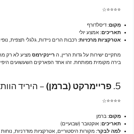
⭐⭐⭐⭐☆
מִקוּם
: דיסלדורף
תאריכים
: אמצע יולי
אטרקציות מרכזיות
: רכבות הרים ניידות, גלגלי תצפית, נופ
מתקיים ישירות על גדות הריין, ה
ריינקירמס
מציע לא רק מתק
בירה מקומית מפותחת. זהו אחד הפארקים השעשועים היפים
5.
פריימרקט (ברמן)
– היריד הוותי
⭐⭐⭐⭐☆
מִקוּם
: ברמן
תאריכים
: אוקטובר (שבועיים)
למה לבקר
: מקורות היסטוריים, אטרקציות מודרניות, נוחות