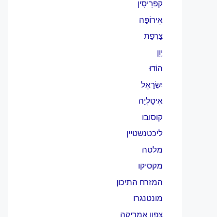
קַפרִיסִין
אֵירוֹפָּה
צָרְפַת
יָוָן
הוֹדוּ
יִשְׂרָאֵל
אִיטַלִיָה
קוסובו
ליכטנשטיין
מלטה
מקסיקו
המזרח התיכון
מונטנגרו
צפון אמריקה