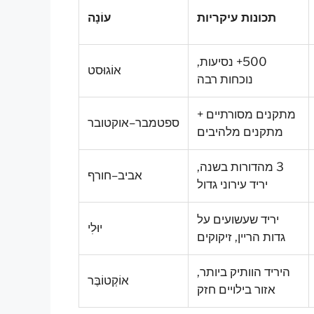
תכונות עיקריות
עוֹנָה
500+ נסיעות,
אוֹגוּסט
נוכחות רבה
מתקנים מסורתיים +
ספטמבר–אוקטובר
מתקנים מלהיבים
3 מהדורות בשנה,
אביב–חורף
יריד עירוני גדול
יריד שעשועים על
יוּלִי
גדות הריין, זיקוקים
היריד הוותיק ביותר,
אוֹקְטוֹבֶּר
אזור בילויים חזק