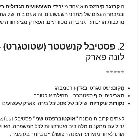
ה
קרנגר קירמס
הוא אחד מ
ירידי השעשועים הגדולים בי
ובמבחר העצום של מתקני השעשועים, והוא גם ביתו של אחד 
מרכבות הרים ועד גני בירה מסורתיים, הפארק מציע חוויה 
2.
פסטיבל קנשטטר (שטוטגרט)
–
לונה פארק
⭐⭐⭐⭐⭐
מִקוּם
: שטוטגרט, באדן-וירטמברג
תאריכים
: סוף ספטמבר – תחילת אוקטובר
נקודות עיקריות
: שילוב של פסטיבל בירה ופארק שעשועים
לעתים קרובות מכונה
“אוקטוברפסט שני”
גדול עם מתקנים מלהיבים ואטרקציות לכל המשפחה. האוויר
אותו לאחד מאירועי העונה הפופולריים ביותר בגרמניה.