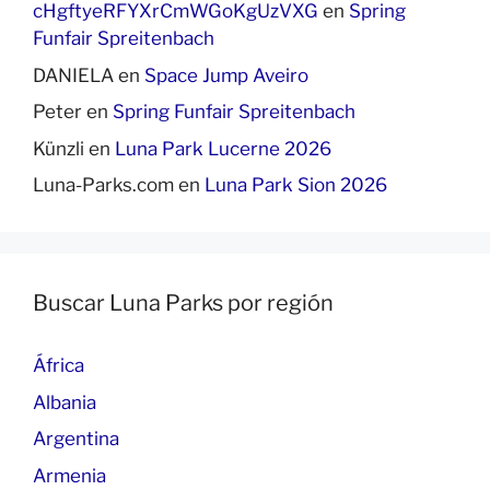
cHgftyeRFYXrCmWGoKgUzVXG
en
Spring
Funfair Spreitenbach
DANIELA
en
Space Jump Aveiro
Peter
en
Spring Funfair Spreitenbach
Künzli
en
Luna Park Lucerne 2026
Luna-Parks.com
en
Luna Park Sion 2026
Buscar Luna Parks por región
África
Albania
Argentina
Armenia