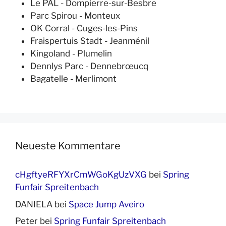
Le PAL - Dompierre-sur-Besbre
Parc Spirou - Monteux
OK Corral - Cuges-les-Pins
Fraispertuis Stadt - Jeanménil
Kingoland - Plumelin
Dennlys Parc - Dennebrœucq
Bagatelle - Merlimont
Neueste Kommentare
cHgftyeRFYXrCmWGoKgUzVXG
bei
Spring
Funfair Spreitenbach
DANIELA
bei
Space Jump Aveiro
Peter
bei
Spring Funfair Spreitenbach