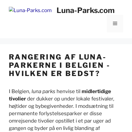
Hop
Luna-Parks.com
til
indhold
Menu
RANGERING AF LUNA-
PARKERNE I BELGIEN -
HVILKEN ER BEDST?
I Belgien,
luna parks
henvise til
midlertidige
tivolier
der dukker op under lokale festivaler,
højtider og bybegivenheder. I modsætning til
permanente forlystelsesparker er disse
omrejsende tivolier opstillet i et par uger ad
gangen og byder på en livlig blanding af