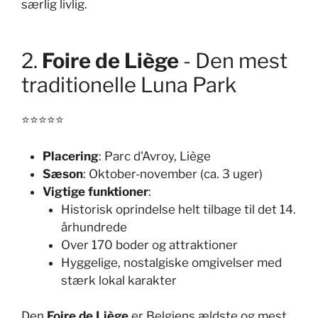
særlig livlig.
2.
Foire de Liège
- Den mest
traditionelle Luna Park
⭐⭐⭐⭐⭐
Placering
: Parc d'Avroy, Liège
Sæson
: Oktober-november (ca. 3 uger)
Vigtige funktioner
:
Historisk oprindelse helt tilbage til det 14.
århundrede
Over 170 boder og attraktioner
Hyggelige, nostalgiske omgivelser med
stærk lokal karakter
Den
Foire de Liège
er Belgiens ældste og mest