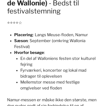
de Wallonie)
- Bedst til
festivalstemning
⭐⭐⭐⭐☆
Placering
: Langs Meuse-floden, Namur
Sæson
: September (omkring Wallonia
Festival)
Hvorfor besøge
:
En del af
Walloniens fest
en stor kulturel
fejring
Fyrværkeri, koncerter og lokal mad
bidrager til oplevelsen
Mellemstor messe med festlige
omgivelser ved floden
Namur-messen er måske ikke den største, men
den nyder godt af sin forbindelse til en af