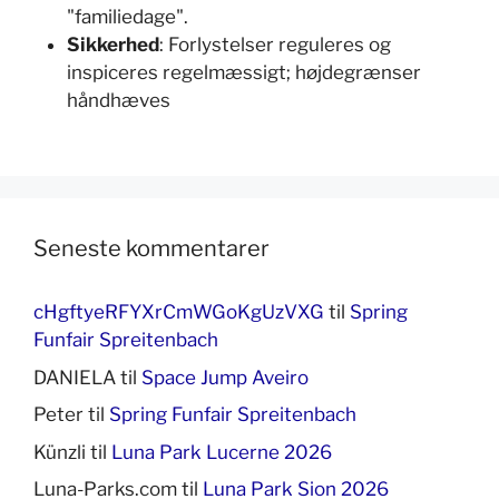
"familiedage".
Sikkerhed
: Forlystelser reguleres og
inspiceres regelmæssigt; højdegrænser
håndhæves
Seneste kommentarer
cHgftyeRFYXrCmWGoKgUzVXG
til
Spring
Funfair Spreitenbach
DANIELA
til
Space Jump Aveiro
Peter
til
Spring Funfair Spreitenbach
Künzli
til
Luna Park Lucerne 2026
Luna-Parks.com
til
Luna Park Sion 2026