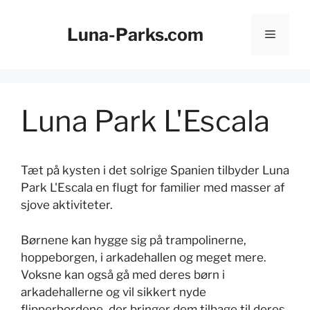
Hop
til
Luna-Parks.com
Menu
indhold
Luna Park L'Escala
Tæt på kysten i det solrige Spanien tilbyder Luna
Park L'Escala en flugt for familier med masser af
sjove aktiviteter.
Børnene kan hygge sig på trampolinerne,
hoppeborgen, i arkadehallen og meget mere.
Voksne kan også gå med deres børn i
arkadehallerne og vil sikkert nyde
flipperbordene, der bringer dem tilbage til deres